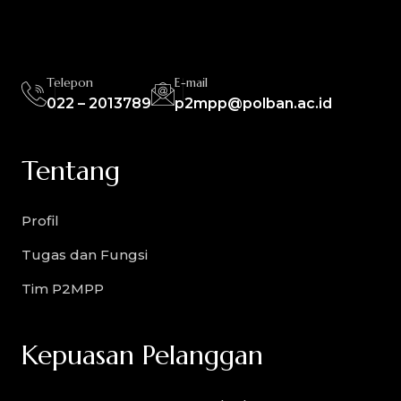
Telepon
E-mail
022 – 2013789
p2mpp@polban.ac.id
Tentang
Profil
Tugas dan Fungsi
Tim P2MPP
Kepuasan Pelanggan