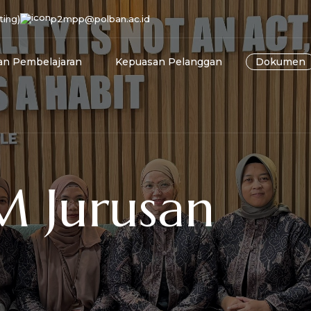
ting)
p2mpp@polban.ac.id
n Pembelajaran
Kepuasan Pelanggan
Dokumen
M Jurusan