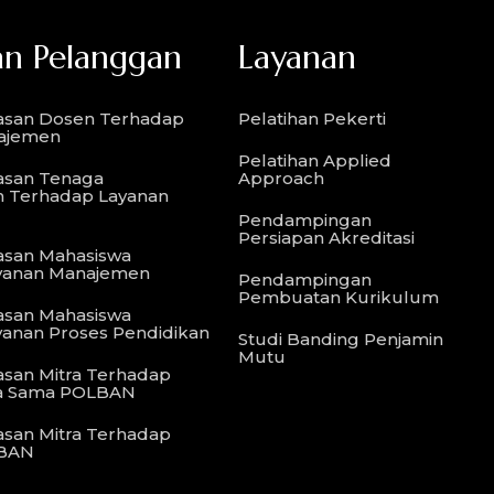
n Pelanggan
Layanan
asan Dosen Terhadap
Pelatihan Pekerti
ajemen
Pelatihan Applied
asan Tenaga
Approach
n Terhadap Layanan
Pendampingan
Persiapan Akreditasi
asan Mahasiswa
yanan Manajemen
Pendampingan
Pembuatan Kurikulum
asan Mahasiswa
anan Proses Pendidikan
Studi Banding Penjamin
Mutu
san Mitra Terhadap
ja Sama POLBAN
san Mitra Terhadap
LBAN