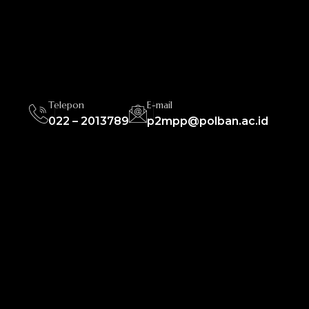
Telepon
E-mail
022 – 2013789
p2mpp@polban.ac.id