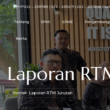
022 – 2013789 | 022 – 2015271 | 022 – 2013898 (Hun
Tentang
SPMI
SPME
Pengembanga
Berita
Laporan RT
Home
Laporan RTM Jurusan